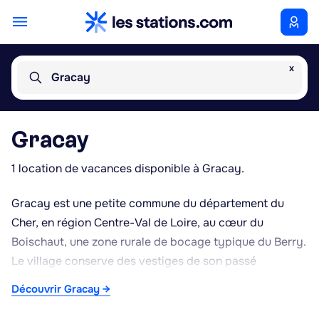
x
Gracay
Gracay
1 location de vacances disponible à Gracay.
Gracay est une petite commune du département du
Cher, en région Centre-Val de Loire, au cœur du
Boischaut, une zone rurale de bocage typique du Berry.
Le village conserve des vestiges de son passé
médiéval, notamment des traces de fortifications qui
Découvrir Gracay →
rappellent son ancien statut de place forte.
L'environnement se caractérise par des paysages de