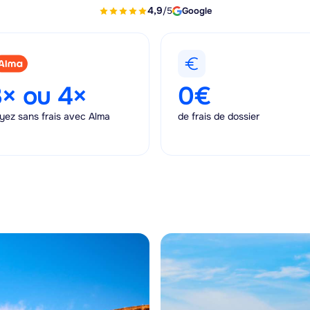
4,9
Google
/5
× ou 4×
0€
yez sans frais avec Alma
de frais de dossier