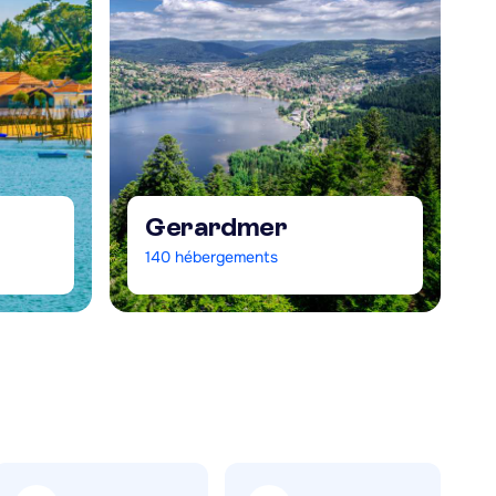
Gerardmer
140
hébergements