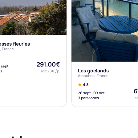
asses fleuries
, France
291.00€
 sept.
Les goelands
es
soit 73€ /p.
Arcachon, France
4.8
6
26 sept.-03 oct.
3 personnes
s