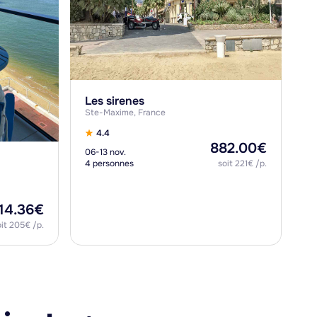
Les sirenes
Ste-Maxime, France
4.4
882.00€
06-13 nov.
4 personnes
soit 221€ /p.
14.36€
oit 205€ /p.