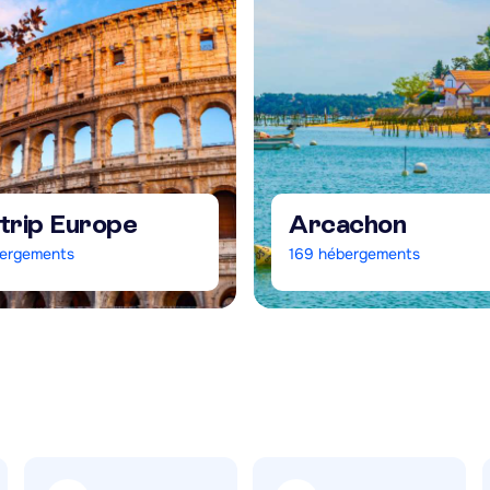
 trip Europe
Arcachon
ergements
169
hébergements