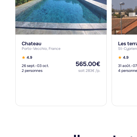
Chateau
Les terr
Porto-Vecchio, France
St-Cyprien
4.9
4.9
565.00€
26 sept.-03 oct.
31 août.-07
2 personnes
soit 283€ /p.
4 personn