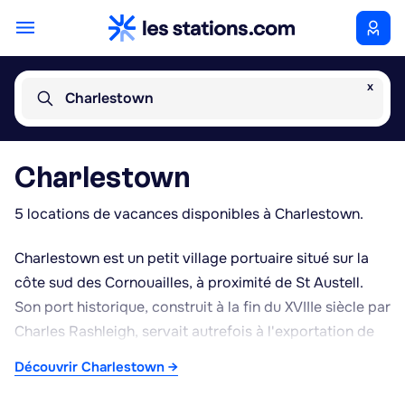
x
Charlestown
Charlestown
5 locations de vacances disponibles à Charlestown.
Charlestown est un petit village portuaire situé sur la
côte sud des Cornouailles, à proximité de St Austell.
Son port historique, construit à la fin du XVIIIe siècle par
Charles Rashleigh, servait autrefois à l'exportation de
kaolin (china clay) extrait des environs.
Découvrir Charlestown →
Remarquablement préservé dans son architecture
georgienne, le site accueille toujours des voiliers