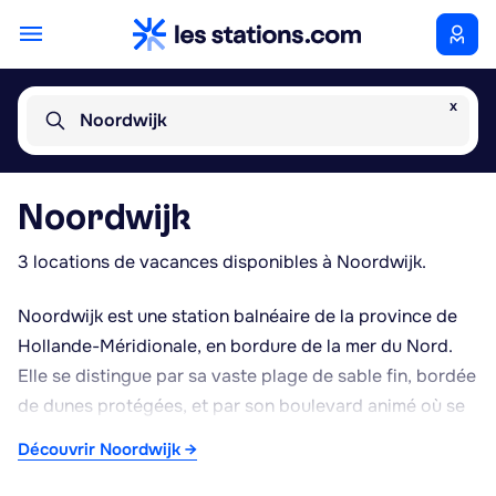
x
Noordwijk
Noordwijk
3 locations de vacances disponibles à Noordwijk.
Noordwijk est une station balnéaire de la province de
Hollande-Méridionale, en bordure de la mer du Nord.
Elle se distingue par sa vaste plage de sable fin, bordée
de dunes protégées, et par son boulevard animé où se
concentrent hôtels, restaurants et commerces. Le phare
Découvrir Noordwijk →
de Noordwijk, visible depuis le front de mer, constitue
un repère local. La commune abrite également Space