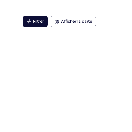
gui,
lonné
Filtrer
Afficher la carte