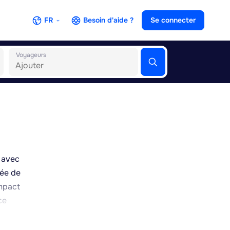
FR
Besoin d'aide ?
Se connecter
Voyageurs
, avec
lée de
ompact
ce