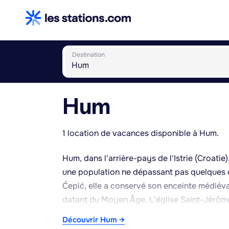
Destination
Hum
1 location de vacances disponible à Hum.
Hum, dans l'arrière-pays de l'Istrie (Croati
une population ne dépassant pas quelques di
Ćepić, elle a conservé son enceinte médiéval
datant du Moyen Âge. L'église Saint-Jérôme,
historique de cette écriture slave ancienne d
Découvrir Hum →
glagolitique (Aleja glagoljaša), une route 