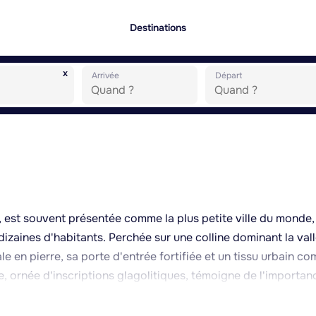
Destinations
x
Arrivée
Départ
e), est souvent présentée comme la plus petite ville du monde
zaines d'habitants. Perchée sur une colline dominant la val
e en pierre, sa porte d'entrée fortifiée et un tissu urbain c
 ornée d'inscriptions glagolitiques, témoigne de l'importan
ans la région. L'accès à Hum se fait par la célèbre allée
bordée de monuments en pierre gravés de textes en alphabet