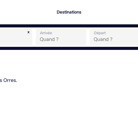
Destinations
x
Arrivée
Départ
s Orres.