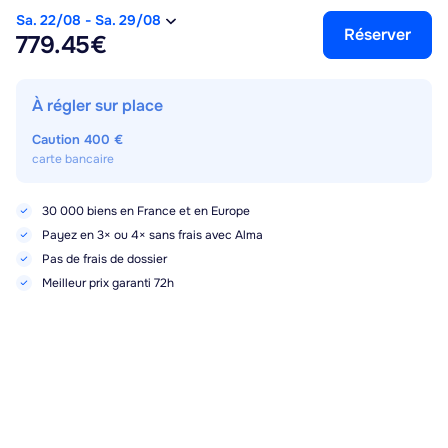
Sa. 22/08
-
Sa. 29/08
Réserver
779.45€
À régler sur place
Caution
400 €
carte bancaire
30 000 biens en France et en Europe
Payez en 3× ou 4× sans frais avec Alma
Pas de frais de dossier
Meilleur prix garanti 72h
Points forts, services et équipements
Sa. 22/08
-
Sa. 29/08
Réserver
779.45€
Sèche cheveux